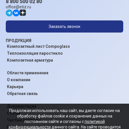
8 800 500 02 80
office@etiz.ru
Заказать звонок
ПРОДУКЦИЯ
Композитный лист Compoglass
Теплоизоляция паростекло
Композитная арматура
Области применения
О компании
Карьера
Обратная связь
Документация
Продолжая использовать наш сайт, вы даете согласие на
Статьи
обработку файлов cookie и сохранение данных на
Частые вопросы
постоянном сайте и согласны с
политикой
конфиденциальности
данного сайта. На сайте проводится
Контакты