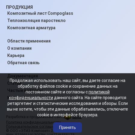
ПРОДУКЦИЯ
Композитный лист Compoglass
Теплоизоляция паростекло
Композитная арматура
Области применения
О компании
Карьера
Обратная связь
Документация
Продолжая использовать наш сайт, вы даете согласие на
Статьи
обработку файлов cookie и сохранение данных на
Частые вопросы
постоянном сайте и согласны с
политикой
конфиденциальности
данного сайта. На сайте проводится
Контакты
ретаргетинг и статистические исследования и обзоры. Если
вы не хотите, чтобы эти данные обрабатывались, отключите
cookie в интерфейсе браузера.
Разработка и продвижение сайта
Политика конфиденциальности
Пользовательское соглашение
Принять
© ООО «ЭТИЗ Композит» 2008-2026