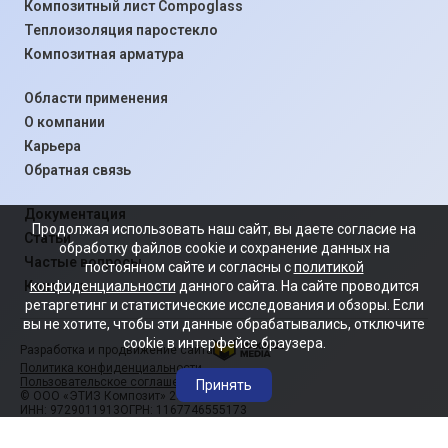
Композитный лист Compoglass
Теплоизоляция паростекло
Композитная арматура
Области применения
О компании
Карьера
Обратная связь
Документация
Продолжая использовать наш сайт, вы даете согласие на
Статьи
обработку файлов cookie и сохранение данных на
Частые вопросы
постоянном сайте и согласны с
политикой
конфиденциальности
данного сайта. На сайте проводится
Контакты
ретаргетинг и статистические исследования и обзоры. Если
вы не хотите, чтобы эти данные обрабатывались, отключите
cookie в интерфейсе браузера.
Разработка и продвижение сайта
Политика конфиденциальности
Пользовательское соглашение
Принять
© ООО «ЭТИЗ Композит» 2008-2026
ИНН: 9729011913
ОГРН: 1167746555173