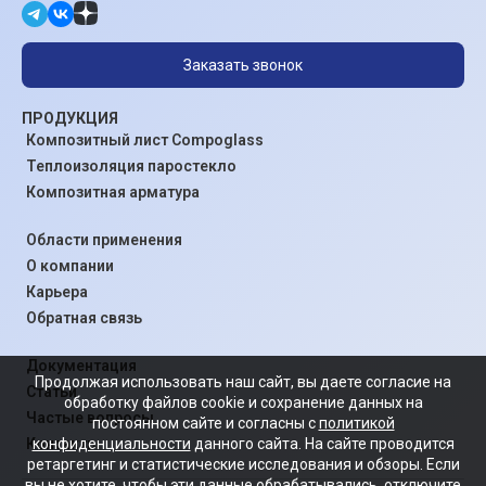
Заказать звонок
ПРОДУКЦИЯ
Композитный лист Compoglass
Теплоизоляция паростекло
Композитная арматура
Области применения
О компании
Карьера
Обратная связь
Документация
Продолжая использовать наш сайт, вы даете согласие на
Статьи
обработку файлов cookie и сохранение данных на
Частые вопросы
постоянном сайте и согласны с
политикой
конфиденциальности
данного сайта. На сайте проводится
Контакты
ретаргетинг и статистические исследования и обзоры. Если
вы не хотите, чтобы эти данные обрабатывались, отключите