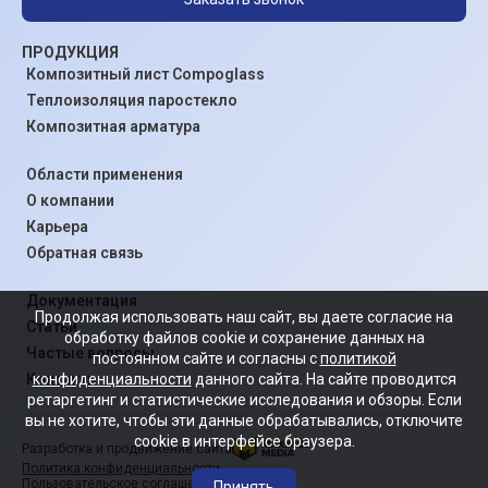
ПРОДУКЦИЯ
Композитный лист Compoglass
Теплоизоляция паростекло
Композитная арматура
Области применения
О компании
Карьера
Обратная связь
Документация
Продолжая использовать наш сайт, вы даете согласие на
Статьи
обработку файлов cookie и сохранение данных на
Частые вопросы
постоянном сайте и согласны с
политикой
конфиденциальности
данного сайта. На сайте проводится
Контакты
ретаргетинг и статистические исследования и обзоры. Если
вы не хотите, чтобы эти данные обрабатывались, отключите
cookie в интерфейсе браузера.
Разработка и продвижение сайта
Политика конфиденциальности
Пользовательское соглашение
Принять