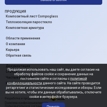
ПРОДУКЦИЯ
Композитный лист Compoglass
Теплоизоляция паростекло
Композитная арматура
Области применения
О компании
Карьера
Обратная связь
Документация
Продолжая использовать наш сайт, вы даете согласие на
Статьи
обработку файлов cookie и сохранение данных на
Частые вопросы
постоянном сайте и согласны с
политикой
конфиденциальности
данного сайта. На сайте проводится
Контакты
ретаргетинг и статистические исследования и обзоры. Если
вы не хотите, чтобы эти данные обрабатывались, отключите
cookie в интерфейсе браузера.
Разработка и продвижение сайта
Политика конфиденциальности
Пользовательское соглашение
Принять