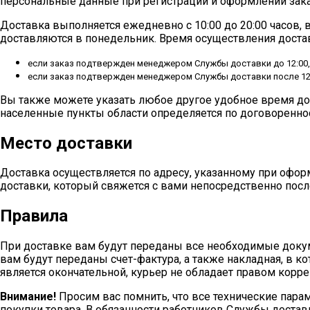
персональные данные при регистрации и оформлении зак
Доставка выполняется ежедневно с 10:00 до 20:00 часов, в
доставляются в понедельник. Время осуществления достав
если заказ подтвержден менеджером Службы доставки до 12:00, т
если заказ подтвержден менеджером Службы доставки после 12:0
Вы также можете указать любое другое удобное время дос
населенные пункты области определяется по договореннос
Место доставки
Доставка осуществляется по адресу, указанному при офо
доставки, который свяжется с вами непосредственно после
Правила
При доставке вам будут переданы все необходимые докум
вам будут переданы счет-фактура, а также накладная, в 
является окончательной, курьер не обладает правом корр
Внимание!
Просим вас помнить, что все технические пара
покупки товара. В обязанности работников Службы достав