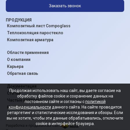
Заказать звонок
ПРОДУКЦИЯ
Композитный лист Compoglass
Теплоизоляция паростекло
Композитная арматура
Области применения
О компании
Карьера
Обратная связь
Документация
Продолжая использовать наш сайт, вы даете согласие на
Статьи
обработку файлов cookie и сохранение данных на
Частые вопросы
постоянном сайте и согласны с
политикой
конфиденциальности
данного сайта. На сайте проводится
Контакты
ретаргетинг и статистические исследования и обзоры. Если
вы не хотите, чтобы эти данные обрабатывались, отключите
cookie в интерфейсе браузера.
Разработка и продвижение сайта