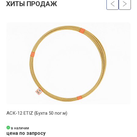
ХИТЫ ПРОДАЖ
АСК-12 ETIZ (Бухта 50 пог.м)
А
в наличии
цена по запросу
ц