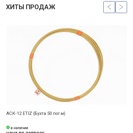
ХИТЫ ПРОДАЖ
АСК-12 ETIZ (Бухта 50 пог.м)
А
в наличии
цена по запросу
ц