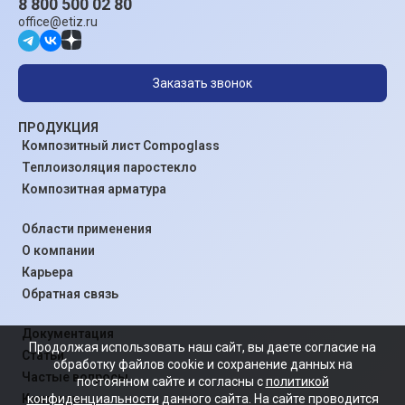
8 800 500 02 80
office@etiz.ru
Заказать звонок
ПРОДУКЦИЯ
Композитный лист Compoglass
Теплоизоляция паростекло
Композитная арматура
Области применения
О компании
Карьера
Обратная связь
Документация
Продолжая использовать наш сайт, вы даете согласие на
Статьи
обработку файлов cookie и сохранение данных на
Частые вопросы
постоянном сайте и согласны с
политикой
конфиденциальности
данного сайта. На сайте проводится
Контакты